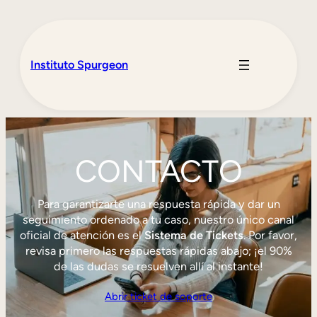
Instituto Spurgeon
CONTACTO
Para garantizarte una respuesta rápida y dar un
seguimiento ordenado a tu caso, nuestro único canal
oficial de atención es el
Sistema de Tickets
. Por favor,
revisa primero las respuestas rápidas abajo; ¡el 90%
de las dudas se resuelven allí al instante!
Abrir ticket de soporte